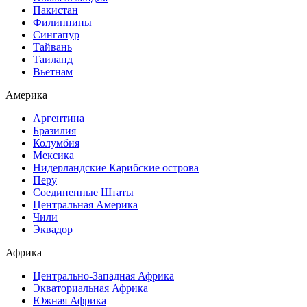
Пакистан
Филиппины
Сингапур
Тайвань
Таиланд
Вьетнам
Америка
Аргентина
Бразилия
Колумбия
Мексика
Нидерландские Карибские острова
Перу
Соединенные Штаты
Центральная Америка
Чили
Эквадор
Африка
Центрально-Западная Африка
Экваториальная Африка
Южная Африка