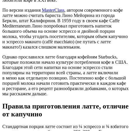
любители кофе в XXI веке.
По версии издания
MasterClass
, автором современного кофе
латте можно считать бариста Лино Мейорина из города
Беркли, штат Калифорния. В 1959 году в своем кафе Caffe
Mediterraneum Лино попробовал приготовить напиток
большого объема на основе эспрессо и двойной порции
молока, чтобы угодить посетителям, которым объем капучино
и эспрессо макиато (caffè macchiato) (не путать с латте
макиато!) казался слишком маленьким.
Однако прославился латте благодаря кофейням Starbucks,
которые положили начало культуре потребления кофе в США.
Благодаря этой сети напитки на основе эспрессо стали
популярны на территории всей страны, а латте включили
в меню как отдельную позицию. Постепенно кофе с большой
порцией молока начали готовить практически в каждом кафе
и ресторане, а его рецепт разнообразили добавками, о которых
мы расскажем дальше.
Правила приготовления латте, отличие
от капучино
Стандартная порция латте состоит из ¼ эспрессо и ¾ взбитого