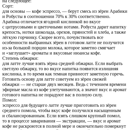
на следующее:
Сорт:
для основы — кофе эспрессо, — берут смесь из зёрен Арабики
и Робусты в соотношении 70% к 30% соответственно.
Арабика отличается ягодной кислинкой во вкусе
с цитрусовыми и цветочными нотами. Робуста дарит напитку
крепость, нотки шоколада, орехов, пряностей и хлеба, а также
лёгкую горчинку. Скорее всего, почувствовать все
особенности выбранных зёрен в готовом латте не получится
из-за большой порции молока, которое заметно смягчает
и «заглушает» ароматы и вкусовые нюансы кофе.
Степень обжарки:
для латте лучше взять зёрна средней обжарки. Если выбрать
светлую обжарку, то во вкусе напитка появится излишняя
кислинка, в то время как темная привнесет заметную горечь.
Готовить основу для латте советуем из зёрен свежей
обжарки — не старше двух месяцев. Ведь с течением времени
эфирные масла из кофе улетучиваются, а значит вкус и аромат
готового напитка не порадуют вас в полную силу.
Помол:
эспрессо для будущего латте лучше приготовить из зёрен
среднего помола, чтобы вкус кофе получился насыщенным
и сбалансированным. Если взять слишком крупный помол,
то в процессе заваривания — экстракции, — вкус и аромат
кофе не раскроются в полной мере и окончательно померкнут