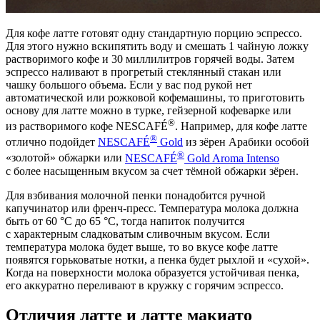
Для кофе латте готовят одну стандартную порцию эспрессо.
Для этого нужно вскипятить воду и смешать 1 чайную ложку
растворимого кофе и 30 миллилитров горячей воды. Затем
эспрессо наливают в прогретый стеклянный стакан или
чашку большого объема. Если у вас под рукой нет
автоматической или рожковой кофемашины, то приготовить
основу для латте можно в турке, гейзерной кофеварке или
®
из растворимого кофе NESCAFÉ
. Например, для кофе латте
®
отлично подойдет
NESCAFÉ
Gold
из зёрен Арабики особой
®
«золотой» обжарки или
NESCAFÉ
Gold Aroma Intenso
с более насыщенным вкусом за счет тёмной обжарки зёрен.
Для взбивания молочной пенки понадобится ручной
капучинатор или френч-пресс. Температура молока должна
быть от 60 °C до 65 °C, тогда напиток получится
с характерным сладковатым сливочным вкусом. Если
температура молока будет выше, то во вкусе кофе латте
появятся горьковатые нотки, а пенка будет рыхлой и «сухой».
Когда на поверхности молока образуется устойчивая пенка,
его аккуратно переливают в кружку с горячим эспрессо.
Отличия латте и латте макиато