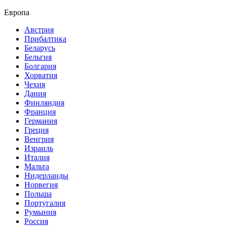
Европа
Австрия
Прибалтика
Беларусь
Бельгия
Болгария
Хорватия
Чехия
Дания
Финляндия
Франция
Германия
Греция
Венгрия
Израиль
Италия
Мальта
Нидерланды
Норвегия
Польша
Португалия
Румыния
Россия