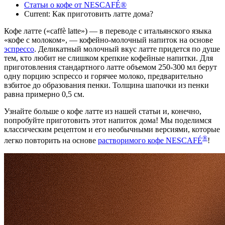
Статьи о кофе от NESCAFÉ®
Current:
Как приготовить латте дома?
Кофе латте («caffè latte») — в переводе с итальянского языка
«кофе с молоком», — кофейно-молочный напиток на основе
эспрессо
. Деликатный молочный вкус латте придется по душе
тем, кто любит не слишком крепкие кофейные напитки. Для
приготовления стандартного латте объемом 250-300 мл берут
одну порцию эспрессо и горячее молоко, предварительно
взбитое до образования пенки. Толщина шапочки из пенки
равна примерно 0,5 см.
Узнайте больше о кофе латте из нашей статьи и, конечно,
попробуйте приготовить этот напиток дома! Мы поделимся
классическим рецептом и его необычными версиями, которые
®
легко повторить на основе
растворимого кофе NESCAFÉ
!