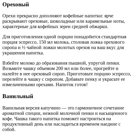
Ореховый
Орехи прекрасно дополняют кофейные напитки: ярче
раскрывают ореховые, шоколадные или карамельные ноты,
характерные для кофейных зерен средней обжарки.
Для приготовления одной порции понадобится стандартная
порция эспрессо, 150 мл молока, столовая ложка орехового
сиропа и ½ чайной ложки молотых орехов на ваш вкус для
украшения напитка.
Взбейте молоко до образования пышной, упругой пенки.
Возьмите чашку объемом 200 мл или более, прогрейте и
налейте в нее ореховый сироп. Приготовьте порцию эспрессо,
перелейте в чашку с сиропом. Добавьте пенку и украсьте ее
измельченными орехами. Напиток готов!
Ванильный
Ванильная версия капучино — это гармоничное сочетание
ароматной специи, нежной молочной пенки и насыщенного
кофе. Чашка такого напитка поможет настроиться на
продуктивный день или насладиться временем наедине с
собой.