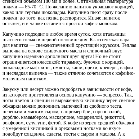
стенками объемом 180 мл и более. Оптимальная температура
подачи — 65-70 °C. По желанию напиток украшают корицей,
какао или тертым шоколадом. Капучино пьют сразу после
подачи: до того, как пенка растворится. Иначе напиток
остынет, и в чашке останется простой кофе с молоком.
Капучино подходит в любое время суток, хотя итальянцы
пьют его только в первой половине дня. Классическая пара
для напитка — свежеиспеченный хрустящий круассан. Теплая
выпечка на основе сливочного масла и сливочный вкус
капучино идеально дополняют друг друга! Но не стоит
ограничиваться классикой: тирамису, булочки с корицей,
шоколадные маффины, омлеты, каши, орехи, крекеры, вафли
и несладкая выпечка — также отлично сочетаются с кофейно-
молочным напитком.
Закуску или десерт можно подобрать в зависимости от кофе,
из которого приготовлена основа капучино — эспрессо. Так,
ноты цветов и специй и выраженную кислинку зерен светлой
обжарки можно дополнить выпечкой из сдобного теста,
печеньем и мягким сыром, например бри, горгонзолой,
дорблю, камамбером, маскарпоне, моцареллой, рикоттой,
рокфором, сулугуни, фетой. К кофе из зерен средней обжарки
с умеренной кислинкой и ореховыми нотками во вкусе
подойдут сэндвичи, салаты, тосты с сыром и маслом. А к