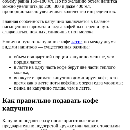
объему равна 150–180 мл. Но по желанию объем напитка
можно увеличить до 200, 300 и даже 400 мл,
пропорционально увеличивая количество ингредиентов.
Главная особенность капучино заключается в балансе
насыщенного аромата и вкуса кофейных зерен и чуть
сладковатых, нежных, сливочных нот молока.
Новички путают капучино с кофе
латте
, но между двумя
видами напитков — существенная разница:
объем стандартной порции капучино меньше, чем
порция латте;
в латте на одну часть кофе берут две части теплого
молока;
во вкусе и аромате капучино доминирует кофе, в то
время как в латте ноты кофейных зерен едва уловимы;
пенка на капучино толще, чем в латте.
Как правильно подавать кофе
капучино
Капучино подают сразу после приготовления: в
предварительно подогретой кружке или чашке с толстыми