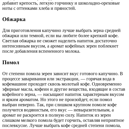
добавит крепость, легкую горчинку и шоколадно-ореховые
ноты с оттенками хлеба и пряностей.
Обжарка
Для приготовления капучино лучше выбрать зерна средней
обжарки или темной, если вы любите более крепкий кофе.
Светлая обжарка не сможет наделить напиток достаточно
интенсивным вкусом, а аромат кофейных зерен поблекнет
после добавления вспененного молока.
Помол
От степени помола зерен зависит вкус готового капучино. В
процессе заваривания или экстракции, — горячая вода в
кофемашине проходит сквозь молотый кофе. Одновременно
эфирные масла, кофеин и другие вещества, входящие в состав
кофейного зерна, — насыщают напиток характерным вкусом
и ярким ароматом. Но этого не произойдет, если помол
выбран неверно. Так, при слишком крупном помоле кофе
получится водянистым, его вкус — невыразительным, а
аромат не раскроется в полную силу. Напиток из зерен
слишком мелкого помола будет горчить, оставляя неприятное
послевкусие. Лучше выбрать кофе средней степени помола,