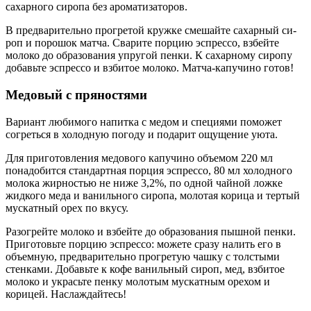
сахарного сиропа без ароматизаторов.
В предварительно прогретой кружке смешайте са­хар­ный си­
роп и порошок мат­ча. Сва­рите пор­цию эс­прес­со, взбейте
молоко до образования упругой пенки. К са­хар­ному си­ропу
добавьте эс­прес­со и взби­тое мо­ло­ко. Матча-капучино готов!
Медовый с пряностями
Вариант любимого напитка с медом и специями поможет
согреться в холодную погоду и подарит ощущение уюта.
Для приготовления медового капучино объемом 220 мл
понадобится стандартная порция эспрессо, 80 мл холодного
молока жирностью не ниже 3,2%, по одной чайной ложке
жидкого меда и ванильного сиропа, молотая корица и тертый
мускатный орех по вкусу.
Разогрейте молоко и взбейте до образования пышной пенки.
Приготовьте порцию эспрессо: можете сразу налить его в
объемную, предварительно прогретую чашку с толстыми
стенками. Добавьте к кофе ванильный сироп, мед, взбитое
молоко и украсьте пенку молотым мускатным орехом и
корицей. Наслаждайтесь!