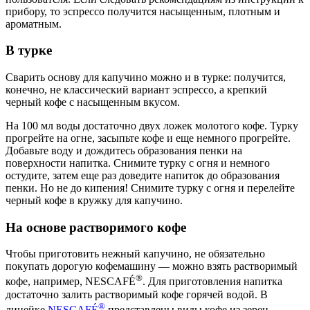
прибору, то эспрессо получится насыщенным, плотным и
ароматным.
В турке
Сварить основу для капучино можно и в турке: получится,
конечно, не классический вариант эспрессо, а крепкий
черный кофе с насыщенным вкусом.
На 100 мл воды достаточно двух ложек молотого кофе. Турку
прогрейте на огне, засыпьте кофе и еще немного прогрейте.
Добавьте воду и дождитесь образования пенки на
поверхности напитка. Снимите турку с огня и немного
остудите, затем еще раз доведите напиток до образования
пенки. Но не до кипения! Снимите турку с огня и перелейте
черный кофе в кружку для капучино.
На основе растворимого кофе
Чтобы приготовить нежный капучино, не обязательно
покупать дорогую кофемашину — можно взять растворимый
®
кофе, например, NESCAFÉ
. Для приготовления напитка
достаточно залить растворимый кофе горячей водой. В
®
линейке
NESCAFÉ
представлены виды кофе из зерен