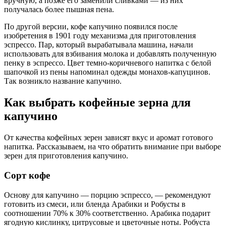
вручную, а позже его заменили сливками — из них
получалась более пышная пена.
По другой версии, кофе капучино появился после
изобретения в 1901 году механизма для приготовления
эспрессо. Пар, который вырабатывала машина, начали
использовать для взбивания молока и добавлять полученную
пенку в эспрессо. Цвет темно-коричневого напитка с белой
шапочкой из пены напоминал одежды монахов-капуцинов.
Так возникло название капучино.
Как выбрать кофейные зерна для
капучино
От качества кофейных зерен зависят вкус и аромат готового
напитка. Рассказываем, на что обратить внимание при выборе
зерен для приготовления капучино.
Сорт кофе
Основу для капучино — порцию эспрессо, — рекомендуют
готовить из смеси, или бленда Арабики и Робусты в
соотношении 70% к 30% соответственно. Арабика подарит
ягодную кислинку, цитрусовые и цветочные ноты. Робуста