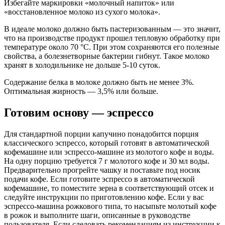
Избегайте маркировки «молочный напиток» или
«восстановленное молоко из сухого молока».
В идеале молоко должно быть пастеризованным — это значит,
что на производстве продукт прошел тепловую обработку при
температуре около 70 °С. При этом сохраняются его полезные
свойства, а болезнетворные бактерии гибнут. Такое молоко
хранят в холодильнике не дольше 5-10 суток.
Содержание белка в молоке должно быть не менее 3%.
Оптимальная жирность — 3,5% или больше.
Готовим основу — эспрессо
Для стандартной порции капучино понадобится порция
классического эспрессо, который готовят в автоматической
кофемашине или эспрессо-машине из молотого кофе и воды.
На одну порцию требуется 7 г молотого кофе и 30 мл воды.
Предварительно прогрейте чашку и поставьте под носик
подачи кофе. Если готовите эспрессо в автоматической
кофемашине, то поместите зерна в соответствующий отсек и
следуйте инструкции по приготовлению кофе. Если у вас
эспрессо-машина рожкового типа, то насыпьте молотый кофе
в рожок и выполните шаги, описанные в руководстве
пользователя. Если следовать рекомендациям из инструкции к