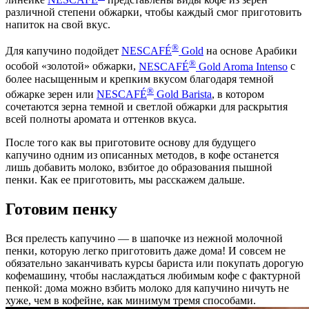
различной степени обжарки, чтобы каждый смог приготовить
напиток на свой вкус.
®
Для капучино подойдет
NESCAFÉ
Gold
на основе Арабики
®
особой «золотой» обжарки,
NESCAFÉ
Gold Aroma Intenso
с
более насыщенным и крепким вкусом благодаря темной
®
обжарке зерен или
NESCAFÉ
Gold Barista
, в котором
сочетаются зерна темной и светлой обжарки для раскрытия
всей полноты аромата и оттенков вкуса.
После того как вы приготовите основу для будущего
капучино одним из описанных методов, в кофе останется
лишь добавить молоко, взбитое до образования пышной
пенки. Как ее приготовить, мы расскажем дальше.
Готовим пенку
Вся прелесть капучино — в шапочке из нежной молочной
пенки, которую легко приготовить даже дома! И совсем не
обязательно заканчивать курсы бариста или покупать дорогую
кофемашину, чтобы наслаждаться любимым кофе с фактурной
пенкой: дома можно взбить молоко для капучино ничуть не
хуже, чем в кофейне, как минимум тремя способами.