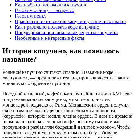
Как выбрать молоко для капучино
Готовим основу — эспрессо
Готовим пенку
Правила приготовления капучино, отличия от латте
Как правильно подавать кофе капучино
Популярные и оригинальные рецепты капучино
Необычные и интересные факты
История капучино, как появилось
название?
Родиной капучино считают Италию. Название кофе —
«капучино», — предположительно, произошло от названия
монашеского ордена капуцинов.
По одной из версий, кофейно-молочный напиток в XVI веке
придумали монахи-капуцины, жившие в одном из
монастырей недалеко от Рима. Монашеский орден получил
свое название благодаря остроконечным капюшонам
(cappuccio), которые носили члены ордена. В давние времена
церковь не одобряла черный кофе, поэтому находчивые
послушники разбавляли бодрящий напиток молоком. Чтобы
получить воздушную пенку, молоко подолгу взбивали