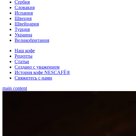
Сербия
Словакия
Испания
Швеция
Швейцария
Турция
Украина
Великобритания
Наш кофе
Рецепты
Cтатьи
Создано с уважением
История кофе NESCAFÉ®
Свяжитесь с нами
main content