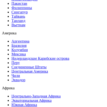
Пакистан
Филиппины
Сингапур
Тайвань
Таиланд
Вьетнам
Америка
Аргентина
Бразилия
Колумбия
Мексика
Нидерландские Карибские острова
Перу
Соединенные Штаты
Центральная Америка
Чили
Эквадор
Африка
Центрально-Западная Африка
Экваториальная Африка
Южная Африка