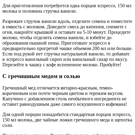
Для приготовления потребуется одна порция эспрессо, 150 мл
молока и половина стручка ванили.
Разрежьте стручок ванили вдоль, отделите семена и поместите
в емкость с молоком. Доведите смесь до кипения, снимите с
огня, накройте крышкой и оставьте на 5-10 минут. Процедите
молоко, чтобы отделить семена ванили, и взбейте до
образования пышной пены. Приготовьте эспрессо в
предварительно прогретой чашке объемом 200 мл или больше.
Если под рукой нет стручка натуральной ванили, то добавьте
в эспрессо ванильный сироп или ванильный сахар по вкусу.
Перелейте в чашку с кофе вспененное молоко. Пробуйте!
С гречишным медом и солью
Гречишный мед отличается янтарно-красным, темно-
коричневым или почти черным цветом и терпким вкусом.
Капучино с добавлением столь необычного ингредиента не
оставит равнодушным даже самого искушенного кофемана!
Для одной порции понадобится стандартная порция эспрессо,
150 мл молока, две чайные ложки гре­чиш­ного меда и щепотка
соли.