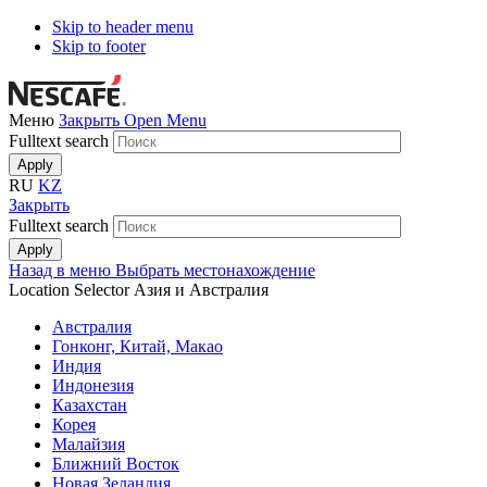
Skip to header menu
Skip to footer
Меню
Закрыть
Open Menu
Fulltext search
RU
KZ
Закрыть
Fulltext search
Назад в меню
Выбрать местонахождение
Location Selector
Азия и Австралия
Австралия
Гонконг, Китай, Макао
Индия
Индонезия
Казахстан
Корея
Малайзия
Ближний Восток
Новая Зеландия