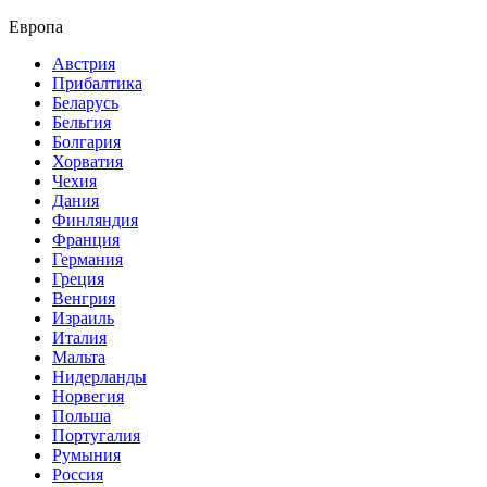
Европа
Австрия
Прибалтика
Беларусь
Бельгия
Болгария
Хорватия
Чехия
Дания
Финляндия
Франция
Германия
Греция
Венгрия
Израиль
Италия
Мальта
Нидерланды
Норвегия
Польша
Португалия
Румыния
Россия