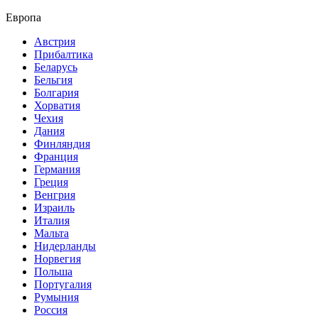
Европа
Австрия
Прибалтика
Беларусь
Бельгия
Болгария
Хорватия
Чехия
Дания
Финляндия
Франция
Германия
Греция
Венгрия
Израиль
Италия
Мальта
Нидерланды
Норвегия
Польша
Португалия
Румыния
Россия