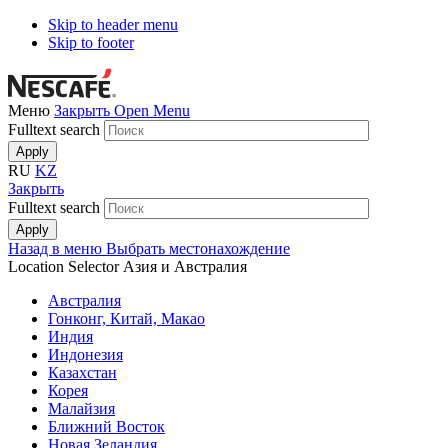
Skip to header menu
Skip to footer
Меню
Закрыть
Open Menu
Fulltext search
RU
KZ
Закрыть
Fulltext search
Назад в меню
Выбрать местонахождение
Location Selector
Азия и Австралия
Австралия
Гонконг, Китай, Макао
Индия
Индонезия
Казахстан
Корея
Малайзия
Ближний Восток
Новая Зеландия