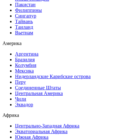
Пакистан
Филиппины
Сингапур
Тайвань
Таиланд
Вьетнам
Америка
Аргентина
Бразилия
Колумбия
Мексика
Нидерландские Карибские острова
Перу
Соединенные Штаты
Центральная Америка
Чили
Эквадор
Африка
Центрально-Западная Африка
Экваториальная Африка
Южная Африка