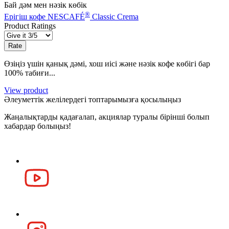
Бай дәм мен нәзік көбік
®
Ерігіш кофе NESCAFÉ
Classic Crema
Product Ratings
Өзіңіз үшін қанық дәмі, хош иісі және нәзік кофе көбігі бар
100% табиғи...
View product
Әлеуметтік желілердегі топтарымызға қосылыңыз
Жаңалықтарды қадағалап, акциялар туралы бірінші болып
хабардар болыңыз!