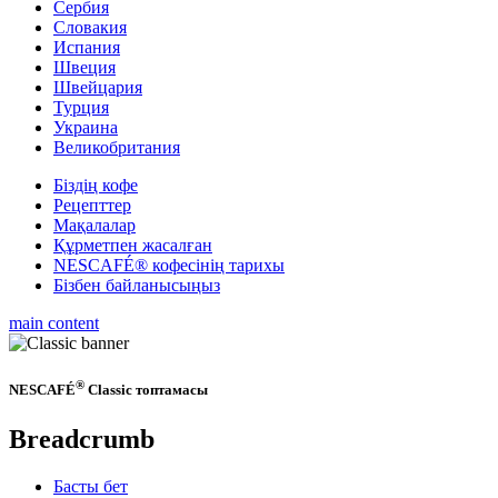
Сербия
Словакия
Испания
Швеция
Швейцария
Турция
Украина
Великобритания
Біздің кофе
Рецепттер
Мақалалар
Құрметпен жасалған
NESCAFÉ® кофесінің тарихы
Бізбен байланысыңыз
main content
®
NESCAFÉ
Classic топтамасы
Breadcrumb
Басты бет