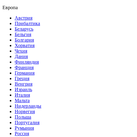
Европа
Австрия
Прибалтика
Беларусь
Бельгия
Болгария
Хорватия
Чехия
Дания
Финляндия
Франция
Германия
Греция
Венгрия
Израиль
Италия
Мальта
Нидерланды
Норвегия
Польша
Португалия
Румыния
Россия