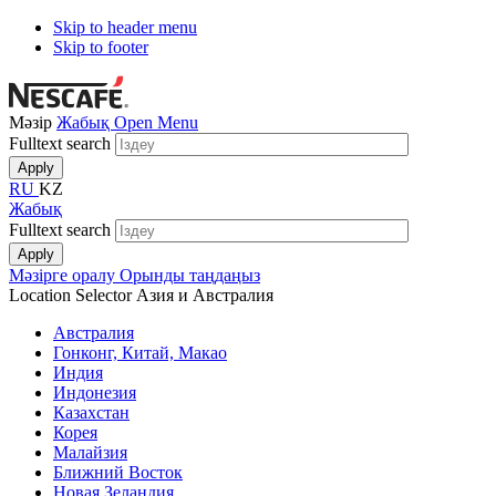
Skip to header menu
Skip to footer
Мәзір
Жабық
Open Menu
Fulltext search
RU
KZ
Жабық
Fulltext search
Мәзірге оралу
Орынды таңдаңыз
Location Selector
Азия и Австралия
Австралия
Гонконг, Китай, Макао
Индия
Индонезия
Казахстан
Корея
Малайзия
Ближний Восток
Новая Зеландия