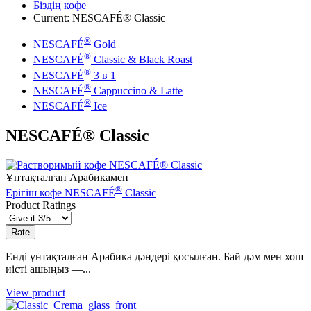
Біздің кофе
Current:
NESCAFÉ® Classic
®
NESCAFÉ
Gold
®
NESCAFÉ
Classic & Black Roast
®
NESCAFÉ
3 в 1
®
NESCAFÉ
Cappuccino & Latte
®
NESCAFÉ
Ice
NESCAFÉ® Classic
Ұнтақталған Арабикамен
®
Ерігіш кофе NESCAFÉ
Classic
Product Ratings
Енді ұнтақталған Арабика дәндері қосылған. Бай дәм мен хош
иісті ашыңыз —...
View product