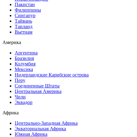
Пакистан
Филиппины
Сингапур
Тайвань
Таиланд
Вьетнам
Америка
Аргентина
Бразилия
Колумбия
Мексика
Нидерландские Карибские острова
Перу
Соединенные Штаты
Центральная Америка
Чили
Эквадор
Африка
Центрально-Западная Африка
Экваториальная Африка
Южная Африка