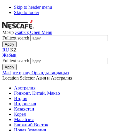
Skip to header menu
Skip to footer
Мәзір
Жабық
Open Menu
Fulltext search
RU
KZ
Жабық
Fulltext search
Мәзірге оралу
Орынды таңдаңыз
Location Selector
Азия и Австралия
Австралия
Гонконг, Китай, Макао
Индия
Индонезия
Казахстан
Корея
Малайзия
Ближний Восток
Новая Зеландия