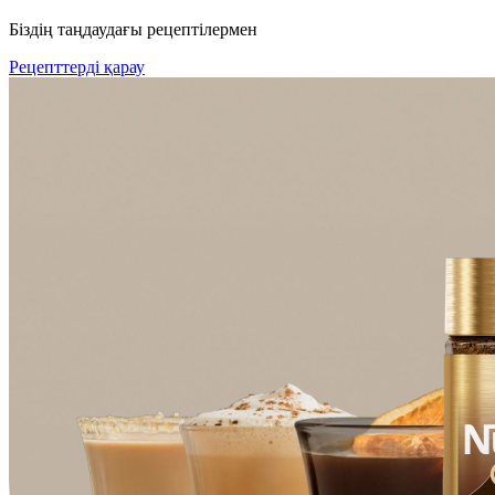
Біздің таңдаудағы рецептілермен
Рецепттерді қарау