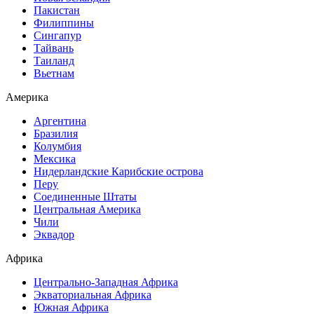
Пакистан
Филиппины
Сингапур
Тайвань
Таиланд
Вьетнам
Америка
Аргентина
Бразилия
Колумбия
Мексика
Нидерландские Карибские острова
Перу
Соединенные Штаты
Центральная Америка
Чили
Эквадор
Африка
Центрально-Западная Африка
Экваториальная Африка
Южная Африка