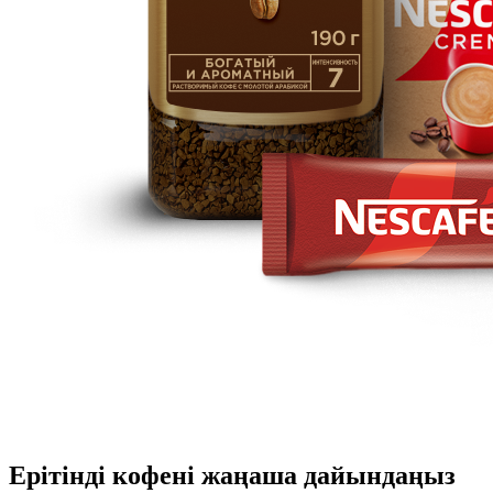
Ерітінді кофені жаңаша дайындаңыз