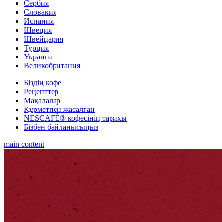
Сербия
Словакия
Испания
Швеция
Швейцария
Турция
Украина
Великобритания
Біздің кофе
Рецепттер
Мақалалар
Құрметпен жасалған
NESCAFÉ® кофесінің тарихы
Бізбен байланысыңыз
main content