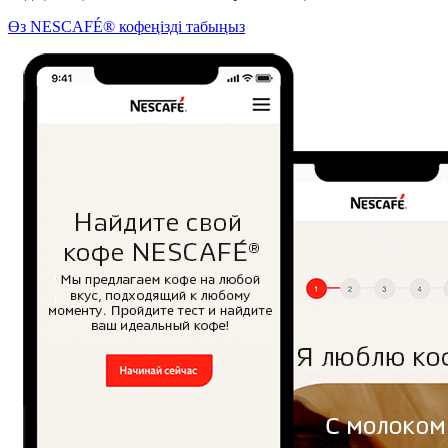
Өз NESCAFÉ® кофеңізді табыңыз