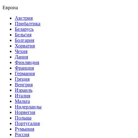
Европа
Австрия
Прибалтика
Беларусь
Бельгия
Болгария
Хорватия
Чехия
Дания
Финляндия
Франция
Германия
Греция
Венгрия
Израиль
Италия
Мальта
Нидерланды
Норвегия
Польша
Португалия
Румыния
Россия