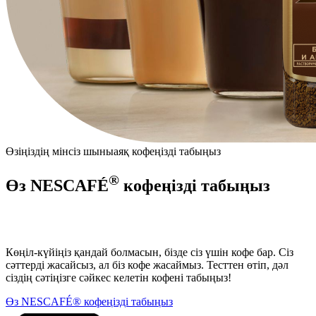
Өзіңіздің мінсіз шыныаяқ кофеңізді табыңыз
®
Өз NESCAFÉ
кофеңізді табыңыз
Көңіл-күйіңіз қандай болмасын, бізде сіз үшін кофе бар. Сіз
сәттерді жасайсыз, ал біз кофе жасаймыз. Тесттен өтіп, дәл
сіздің сәтіңізге сәйкес келетін кофені табыңыз!
Өз NESCAFÉ® кофеңізді табыңыз