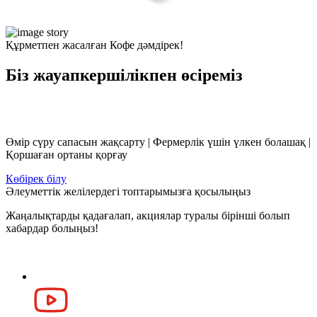
Құрметпен жасалған Кофе дәмдірек!
Біз жауапкершілікпен өсіреміз
Өмір сүру сапасын жақсарту | Фермерлік үшін үлкен болашақ |
Қоршаған ортаны қорғау
Көбірек білу
Әлеуметтік желілердегі топтарымызға қосылыңыз
Жаңалықтарды қадағалап, акциялар туралы бірінші болып
хабардар болыңыз!