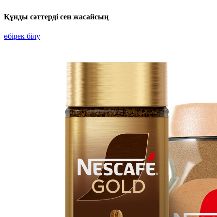
Құнды сәттерді сен жасайсың
өбірек білу