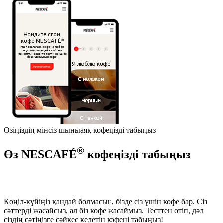
Өзіңіздің мінсіз шыныаяқ кофеңізді табыңыз
®
Өз NESCAFÉ
кофеңізді табыңыз
Көңіл-күйіңіз қандай болмасын, бізде сіз үшін кофе бар. Сіз
сәттерді жасайсыз, ал біз кофе жасаймыз. Тесттен өтіп, дәл
сіздің сәтіңізге сәйкес келетін кофені табыңыз!