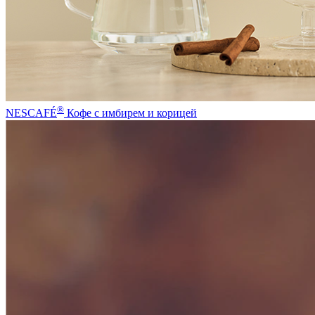
®
NESCAFÉ
Кофе с имбирем и корицей