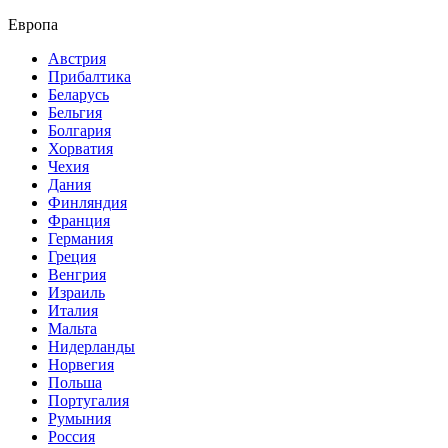
Европа
Австрия
Прибалтика
Беларусь
Бельгия
Болгария
Хорватия
Чехия
Дания
Финляндия
Франция
Германия
Греция
Венгрия
Израиль
Италия
Мальта
Нидерланды
Норвегия
Польша
Португалия
Румыния
Россия