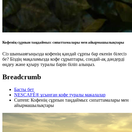
Кофенің сұрпын таңдаймыз: сипаттамалары мен айырмашылықтары
Сіз шыныаяғыңызда кофенің қандай сұрпы бар екенін білесіз
бе? Біздің мақаламызда кофе сұрыптары, сондай-ақ дәндерді
өңдеу және қуыру туралы бәрін біліп алыңыз.
Breadcrumb
Басты бет
NESCAFÉ® ұсынған кофе туралы мақалалар
Current:
Кофенің сұрпын таңдаймыз: сипаттамалары мен
айырмашылықтары