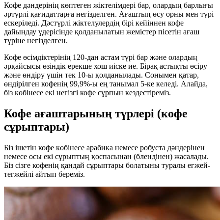
Кофе дәндерінің көптеген жіктелімдері бар, олардың барлығы
әртүрлі қағидаттарға негізделген. Ағаштың өсу орны мен түрі
ескеріледі. Дәстүрлі жіктелулердің бірі кейіннен кофе
дайындау үдерісінде қолданылатын жемістер пісетін ағаш
түріне негізделген.
Кофе өсімдіктерінің 120-дан астам түрі бар және олардың
әрқайсысы өзіндік ерекше хош иіске ие. Бірақ астықты өсіру
және өндіру үшін тек 10-ы қолданылады. Сонымен қатар,
өндірілген кофенің 99,9%-ы ең танымал 5-ке келеді. Алайда,
біз көбінесе екі негізгі кофе сұрпын кездестіреміз.
Кофе ағаштарының түрлері (кофе
сұрыптары)
Біз ішетін кофе көбінесе арабика немесе робуста дәндерінен
немесе осы екі сұрыптың қоспасынан (блендінен) жасалады.
Біз сізге кофенің қандай сұрыптары болатыны туралы егжей-
тегжейлі айтып береміз.