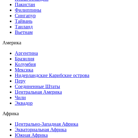
Пакистан
Филиппины
Сингапур
Тайвань
Таиланд
Вьетнам
Америка
Аргентина
Бразилия
Колумбия
Мексика
Нидерландские Карибские острова
Перу
Соединенные Штаты
Центральная Америка
Чили
Эквадор
Африка
Центрально-Западная Африка
Экваториальная Африка
Южная Африка