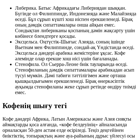
Либерика. Батыс Африкадағы Либериядан шыққан.
Бүгінде ол Филиппинде, Индонезияда және Малайзияда
өседі. Бұл сұрып күшті хош иіспен ерекшеленеді. Бірақ
оның дәмдік сипаттамалары онша айқын емес.
Сондықтан либериканы қоспаның дәмін жақсарту үшін
көбінесе блендтерге қосады.
Эксцельса. Оңтүстік-Шығыс Азияда, соның ішінде
Вьетнам мен Филиппинде, сондай-ақ Үндістанда өседі.
Эксцельса дәндері арабика жемістеріне ұқсас. Кофе
әлемінде олар ерекше хош иісі үшін бағаланады.
Стенофила. Ол Сьерра-Леоне биік тауларында өседі.
Стенофиланың дәмдік сипаттамалары арабикадан асып
түсуі мүмкін. Дәмі табиғи тәттілігімен және орташа
қышқылдығымен ерекшеленеді. Бірақ өнеркәсіптік
ауқымда стенофиланы жеке сұрып ретінде өндіру тиімді
емес.
Кофенің шығу тегі
Кофе дәндері Африка, Латын Америкасы және Азия сияқты
аймақтарды қоса алғанда, «кофе белдеуінің» айналасында
орналасқан 50-ден астам елде өсіріледі. Теңіз деңгейінен
биіктіктің, топырақтың және ауа-райының дұрыс үйлесуі осы