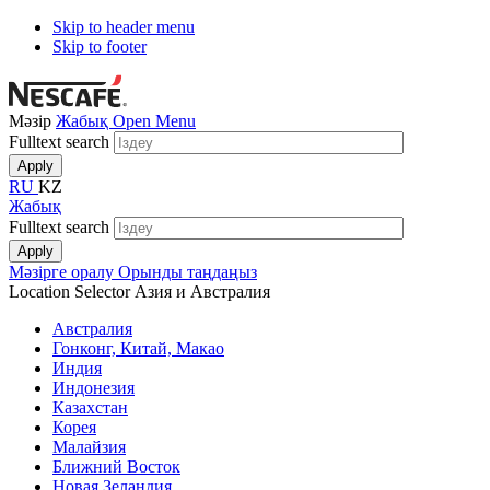
Skip to header menu
Skip to footer
Мәзір
Жабық
Open Menu
Fulltext search
RU
KZ
Жабық
Fulltext search
Мәзірге оралу
Орынды таңдаңыз
Location Selector
Азия и Австралия
Австралия
Гонконг, Китай, Макао
Индия
Индонезия
Казахстан
Корея
Малайзия
Ближний Восток
Новая Зеландия