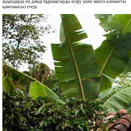
аудандарда ең дәмді бұршақтарды өсіру үшін мінсіз климатты
қамтамасыз етеді.