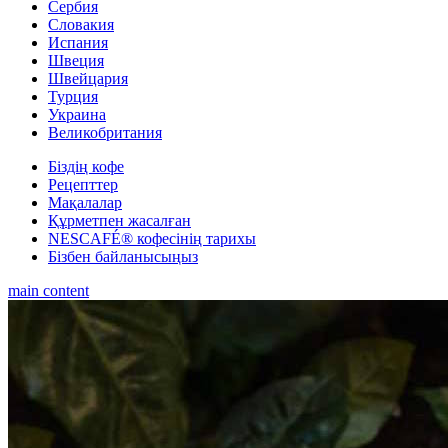
Сербия
Словакия
Испания
Швеция
Швейцария
Турция
Украина
Великобритания
Біздің кофе
Рецепттер
Мақалалар
Құрметпен жасалған
NESCAFÉ® кофесінің тарихы
Бізбен байланысыңыз
main content