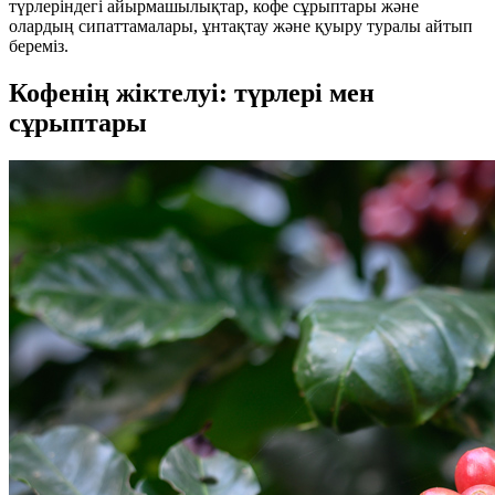
түрлеріндегі айырмашылықтар, кофе сұрыптары және
олардың сипаттамалары, ұнтақтау және қуыру туралы айтып
береміз.
Кофенің жіктелуі: түрлері мен
сұрыптары