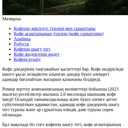
Мазмұны
Кофенің жіктелуі: түрлері мен сұрыптары
Кофе ағаштарының түрлері (кофе сұрыптары)
Арабика
Робуста
Кофенің шығу тегі
Кофе жидектерін өңдеу
Кофені қуыру
Кофе дәндерінің таңғажайып қасиеттері бар. Кофе өндірісінде
шиеге ұқсас өсімдіктен алынған дәндер бүкіл әлемдегі
адамдар бағалайтын жасырын қазынаны білдіреді.
Ромир зерттеу компаниясының мәліметтері бойынша (2023
жылғы) ресейліктер жылына 2,6 миллиард шыныаяқ кофе
ішеді! Осындай танымалдылыққа және бүкіл әлемге деген
сүйіспеншілікке қарамастан, адамдар кофе дәндерінің шығу
тегі туралы және әр сұрыптың өзіндік дәмі туралы сирек
ойланады.
Бұл мақалада біз сізге кофенің шығу тегі, кофе ағаштарының