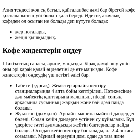
Азия теңдесі жоқ ең батыл, қайталанбас дәмі бар бірегей кофе
қоспаларының үйі болып қала береді. Әдетте, азиялық
кофеден ол осыған ие болады деп күтуге болады:
жер ноталары,
жеңіл қышқылдық.
Кофе жидектерін өңдеу
Шикізаттың сапасы, әрине, маңызды. Бірақ дәмді ашу үшін
оны әрі қарай қалай өңделетіні де өте маңызды. Кофе
жидектерін өңдеудің үш негізгі әдісі бар.
Табиғи (құрғақ). Жемістер арнайы кептіру
станцияларында 4 апта бойы кептіріледі. Нәтижесінде
дән мәйектің қанттарына малынып, піседі, соның
арқасында сусынның жарқын және бай дәмі пайда
болады.
Жуылған (дымқыл). Арнайы машина мәйекті дәндерден
бөледі. Содан кейін дәндерге үстінен су құйылады. Бұл
үдерісте тәтті дәнмаңызды жейтін бактериялар пайда
болады. Осыдан кейін кептіру басталады, ол 2-4 аптаға
созылады. Мұндай өңдеудің дәмі одан да таза және