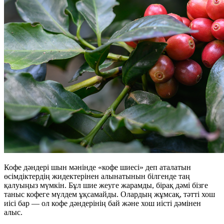
Кофе дәндері шын мәнінде «кофе шиесі» деп аталатын
өсімдіктердің жидектерінен алынатынын білгенде таң
қалуыңыз мүмкін. Бұл шие жеуге жарамды, бірақ дәмі бізге
таныс кофеге мүлдем ұқсамайды. Олардың жұмсақ, тәтті хош
иісі бар — ол кофе дәндерінің бай және хош иісті дәмінен
алыс.