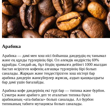
Арабика
Арабика — дәмі мен хош иісі бойынша дәндердің ең танымал
және ең құнды түрлерінің бірі. Ол әлемдік өндірістің 69%
құрайды. Сондай-ақ, бұл біздің эрамызға дейінгі 1000 жылдан
бастап өсірілген кофенің алғашқы түрлерінің бірі болып
саналады. Жарқын және теңдестірілген хош иістері бар
арабика дәндерін жанкүйерлер жұмсақ, аздып қышқылдығы
бар дәмі үшін бағалайды.
Арабика кофе дәндерінің екі түрі бар — типика және бурбон.
Суматра және арабиго деп те аталатын типика бүкіл
арабиканың «ата-бабасы» болып саналады. Ал бурбон
типиканың табиғи мутациясы болып саналады.