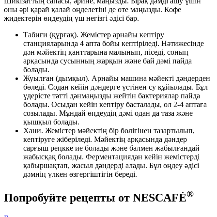
Шикізаттың сапасы, әрине, маңызды. Бірақ дәмді ашу үшін
оны әрі қарай қалай өңделетіні де өте маңызды. Кофе
жидектерін өңдеудің үш негізгі әдісі бар.
Табиғи (құрғақ). Жемістер арнайы кептіру
станцияларында 4 апта бойы кептіріледі. Нәтижесінде
дән мәйектің қанттарына малынып, піседі, соның
арқасында сусынның жарқын және бай дәмі пайда
болады.
Жуылған (дымқыл). Арнайы машина мәйекті дәндерден
бөледі. Содан кейін дәндерге үстінен су құйылады. Бұл
үдерісте тәтті дәнмаңызды жейтін бактериялар пайда
болады. Осыдан кейін кептіру басталады, ол 2-4 аптаға
созылады. Мұндай өңдеудің дәмі одан да таза және
қышқыл болады.
Хани. Жемістер мәйектің бір бөлігінен тазартылып,
кептіруге жіберіледі. Мәйектің арқасында дәндер
сарғыш реңкке ие болады және балмен жабылғандай
жабысқақ болады. Ферментациядан кейін жемістерді
қабыршақтап, жасыл дәндерді алады. Бұл өңдеу әдісі
дәмнің үлкен өзгергіштігін береді.
®
Попробуйте рецепты от NESCAFÉ