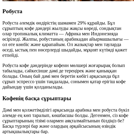
Робуста
Робуста әлемдік өндірістің шамамен 29% құрайды. Бұл
сұрыптың кофе дәндері жылуды жақсы көреді, сондықтан
олар тропикалық климатта — Африка мен Индонезияда
өсіріледі. Жалпы, робустаның арабикадан айырмашылығы —
ол өте көнбіс және қарапайым. Ол жазықтар мен тауларда
өседі, ыстық пен нөсерлерді шыдайды, мұқият күтімді қажет
етпейді.
Робуста кофе дәндерінде кофеин мөлшері жоғарырақ болып
табылады, сәйкесінше дәмі де тереңірек және қаныққан
болады. Оның бай дәмі мен беретін көбігі арқасында бұл
сұрып эспрессо үшін таңдалады, сонымен қатар ерігіш кофе
дайындау үшін қолданылады.
Кофенің басқа сұрыптары
Дәмі мен қолжетімділігі арқасында арабика мен робуста бүкіл
әлемде ең көп таралып, көшбасшы болды. Дегенмен, сіз кофе
сұрыптарының тізімі олармен аяқталмайтынын білдіңіз бе?
Басқа түрлері бар және олардың әрқайсысының өзіндік
артықшылықтары бар.