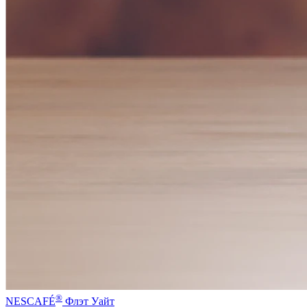
®
NESCAFÉ
Флэт Уайт