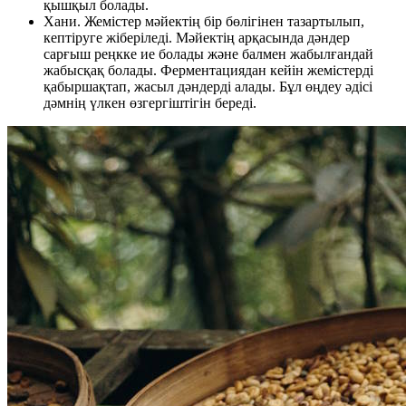
қышқыл болады.
Хани. Жемістер мәйектің бір бөлігінен тазартылып,
кептіруге жіберіледі. Мәйектің арқасында дәндер
сарғыш реңкке ие болады және балмен жабылғандай
жабысқақ болады. Ферментациядан кейін жемістерді
қабыршақтап, жасыл дәндерді алады. Бұл өңдеу әдісі
дәмнің үлкен өзгергіштігін береді.