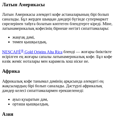
Латын Америкасы
Латын Америкасы әлемдегі кофе астаналарының бірі болып
саналады. Бұл жерден шыққан дәндері бүгінде супермаркет
сөрелерінен табуға болатын көптеген блендтерге кіреді. Міне,
латынамерикалық кофесінің бірнеше негізгі сипаттамалары:
жаңғақ дәмі,
төмен қышқылдық.
®
NESCAFÉ
Gold Origins Alta Rica
бленді — жоғары биіктікте
өсірілген ең жоғары сапалы латынамерикалық кофе. Бұл кофе
нәзік жеміс ноталары мен карамель хош иіске ие.
Африка
Африкалық кофе танымал дәмінің арқасында әлемдегі ең
жақсылардың бірі болып саналады. Дәстүрлі африкалық
дәндер келесі сипаттамалармен ерекшеленеді:
ауыз қуыратын дәм,
орташа қышқылдық.
Азия