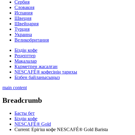
Сербия
Словакия
Испания
Швеция
Швейцария
Турция
Украина
Великобритания
Біздің кофе
Рецепттер
Мақалалар
Құрметпен жасалған
NESCAFÉ® кофесінің тарихы
Бізбен байланысыңыз
main content
Breadcrumb
Басты бет
Біздің кофе
NESCAFÉ® Gold
Current:
Ерігіш кофе NESCAFÉ® Gold Barista