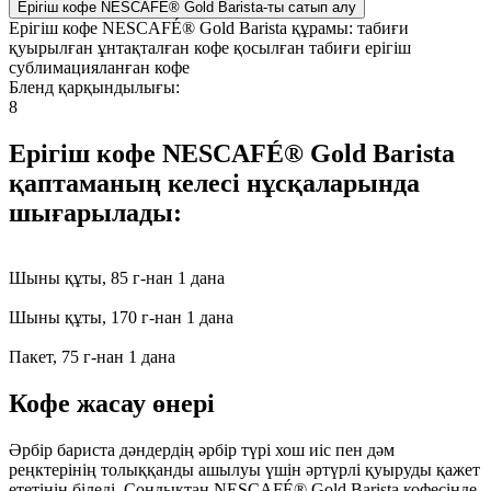
Ерігіш кофе NESCAFÉ® Gold Barista-ты сатып алу
Ерігіш кофе NESCAFÉ® Gold Barista құрамы: табиғи
қуырылған ұнтақталған кофе қосылған табиғи ерігіш
сублимацияланған кофе
Бленд қарқындылығы:
8
Ерігіш кофе NESCAFÉ® Gold Barista
қаптаманың келесі нұсқаларында
шығарылады:
Шыны құты, 85 г-нан 1 дана
Шыны құты, 170 г-нан 1 дана
Пакет, 75 г-нан 1 дана
Кофе жасау өнері
Әрбір бариста дәндердің әрбір түрі хош иіс пен дәм
реңктерінің толыққанды ашылуы үшін әртүрлі қуыруды қажет
ететінін біледі. Сондықтан NESCAFÉ® Gold Barista кофесінде