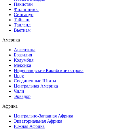
Пакистан
Филиппины
Сингапур
Тайвань
Таиланд
Вьетнам
Америка
Аргентина
Бразилия
Колумбия
Мексика
Нидерландские Карибские острова
Перу
Соединенные Штаты
Центральная Америка
Чили
Эквадор
Африка
Центрально-Западная Африка
Экваториальная Африка
Южная Африка