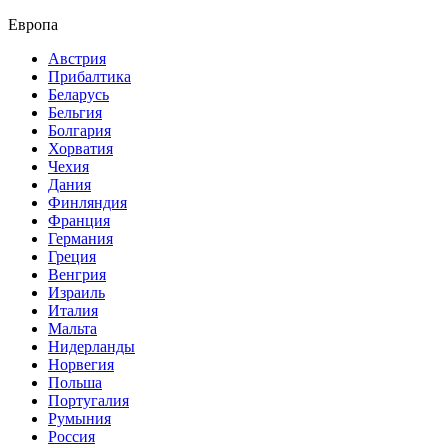
Европа
Австрия
Прибалтика
Беларусь
Бельгия
Болгария
Хорватия
Чехия
Дания
Финляндия
Франция
Германия
Греция
Венгрия
Израиль
Италия
Мальта
Нидерланды
Норвегия
Польша
Португалия
Румыния
Россия