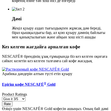
кофенің өзіне тән хош иісі де өзгереді
Дәмі
Жеңіл қуыру аздап тығыздықпен жұмсақ дәм береді,
біраз қышқылдығы бар, ал қою қуыру дәмнің байлығы
мен қанықтылығын және айқын хош иісті ашады
Кез келген жағдайға арналған кофе
NESCAFÉ® брендінің ұзақ ғұмырында біз кез келген оқиғаға
сәйкес келетін кез келген талғамға сай кофе жасадық
Арабика дәндерін алтын түсті етіп қуыру
®
Ерігіш кофе NESCAFÉ
Gold
Product Ratings
Өзіңіз үшін NESCAFÉ® Gold кофесін ашыңыз. Оның бай дәмі