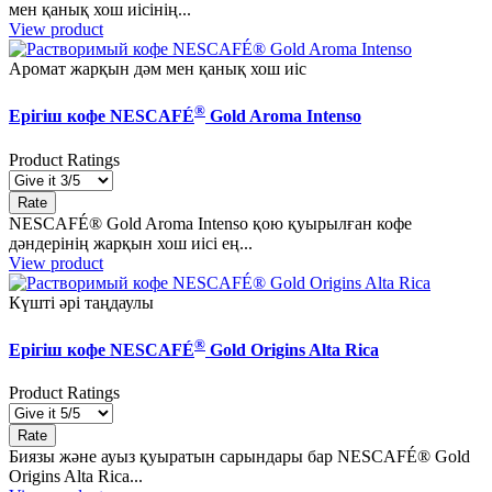
мен қанық хош иісінің...
View product
Аромат жарқын дәм мен қанық хош иіс
®
Ерігіш кофе NESCAFÉ
Gold Aroma Intenso
Product Ratings
NESCAFÉ® Gold Aroma Intenso қою қуырылған кофе
дәндерінің жарқын хош иісі ең...
View product
Күшті әрі таңдаулы
®
Ерігіш кофе NESCAFÉ
Gold Origins Alta Rica
Product Ratings
Биязы және ауыз қуыратын сарындары бар NESCAFÉ® Gold
Origins Alta Rica...