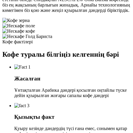
біз ең жақсының барлығын жинадық. Арнайы технологияның
көмегімен біз қою және жеңіл қуырылған дәндерді біріктірдік.
Кофе фактілері
Кофе туралы білгіңіз келгеннің бәрі
Жасалған
Ұнтақталған Арабика дәндері қосылған оңтайлы түске
дейін қуырылған жоғары сапалы кофе дәндері
Қызықты факт
Қуыру кезінде дәндердің түсі ғана емес, сонымен қатар