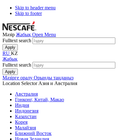
Skip to header menu
Skip to footer
Мәзір
Жабық
Open Menu
Fulltext search
RU
KZ
Жабық
Fulltext search
Мәзірге оралу
Орынды таңдаңыз
Location Selector
Азия и Австралия
Австралия
Гонконг, Китай, Макао
Индия
Индонезия
Казахстан
Корея
Малайзия
Ближний Восток
Новая Зеландия