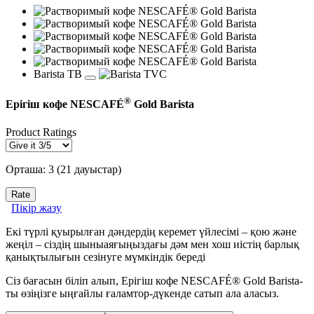
Barista ТВ
®
Ерігіш кофе NESCAFÉ
Gold Barista
Product Ratings
Орташа:
3
(
21
дауыстар)
Пікір жазу
Екі түрлі қуырылған дәндердің керемет үйлесімі – қою және
жеңіл – сіздің шыныаяғыңыздағы дәм мен хош иістің барлық
қанықтылығын сезінуге мүмкіндік береді
Сіз бағасын біліп алып, Ерігіш кофе NESCAFÉ® Gold Barista-
ты өзіңізге ыңғайлы ғаламтор-дүкенде сатып ала аласыз.