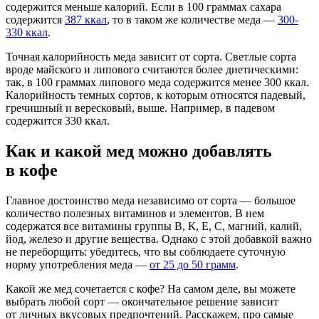
содержится меньше калорий. Если в 100 граммах сахара
содержится
387 ккал
, то в таком же количестве меда —
300-
330 ккал
.
Точная калорийность меда зависит от сорта. Светлые сорта
вроде майского и липового считаются более диетическими:
так, в 100 граммах липового меда содержится менее 300 ккал.
Калорийность темных сортов, к которым относятся падевый,
гречишный и вересковый, выше. Например, в падевом
содержится 330 ккал.
Как и какой мед можно добавлять
в кофе
Главное достоинство меда независимо от сорта — большое
количество полезных витаминов и элементов. В нем
содержатся все витамины группы В, К, Е, С, магний, калий,
йод, железо и другие вещества. Однако с этой добавкой важно
не переборщить: убедитесь, что вы соблюдаете суточную
норму употребления меда —
от 25 до 50 грамм
.
Какой же мед сочетается с кофе? На самом деле, вы можете
выбрать любой сорт — окончательное решение зависит
от личных вкусовых предпочтений. Расскажем, про самые