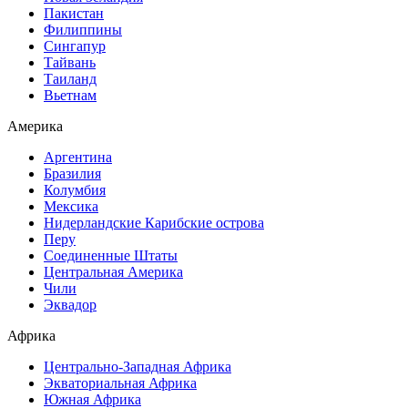
Пакистан
Филиппины
Сингапур
Тайвань
Таиланд
Вьетнам
Америка
Аргентина
Бразилия
Колумбия
Мексика
Нидерландские Карибские острова
Перу
Соединенные Штаты
Центральная Америка
Чили
Эквадор
Африка
Центрально-Западная Африка
Экваториальная Африка
Южная Африка