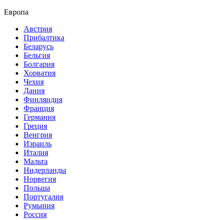
Европа
Австрия
Прибалтика
Беларусь
Бельгия
Болгария
Хорватия
Чехия
Дания
Финляндия
Франция
Германия
Греция
Венгрия
Израиль
Италия
Мальта
Нидерланды
Норвегия
Польша
Португалия
Румыния
Россия