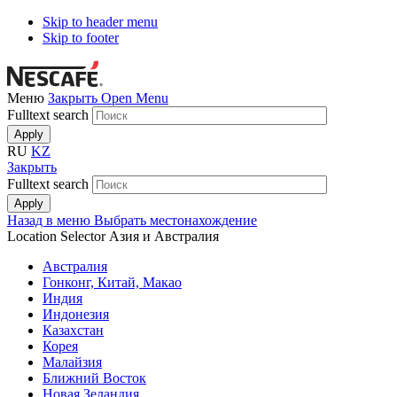
Skip to header menu
Skip to footer
Меню
Закрыть
Open Menu
Fulltext search
RU
KZ
Закрыть
Fulltext search
Назад в меню
Выбрать местонахождение
Location Selector
Азия и Австралия
Австралия
Гонконг, Китай, Макао
Индия
Индонезия
Казахстан
Корея
Малайзия
Ближний Восток
Новая Зеландия