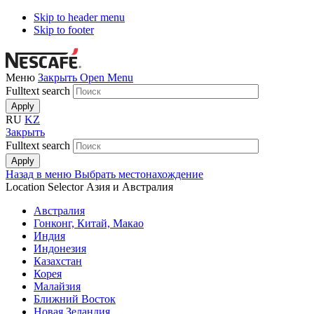
Skip to header menu
Skip to footer
Меню
Закрыть
Open Menu
Fulltext search
RU
KZ
Закрыть
Fulltext search
Назад в меню
Выбрать местонахождение
Location Selector
Азия и Австралия
Австралия
Гонконг, Китай, Макао
Индия
Индонезия
Казахстан
Корея
Малайзия
Ближний Восток
Новая Зеландия