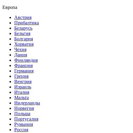
Европа
Австрия
Прибалтика
Беларусь
Бельгия
Болгария
Хорватия
Чехия
Дания
Финляндия
Франция
Германия
Греция
Венгрия
Израиль
Италия
Мальта
Нидерланды
Норвегия
Польша
Португалия
Румыния
Россия