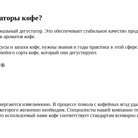
аторы кофе?
нальный дегустатор. Это обеспечивает стабильное качество про
сложных вкусов и ароматов кофе.
усы и запахи кофе, нужны знания и годы практики в этой сфере
 любого сорта кофе, который они дегустируют.
®
É
ергаются измельчению. В процессе помола с кофейных ягод удаля
а которого жизненно необходим. Специалисты нашей компании т
что используемый нами кофе соответствует стандартам всемирн