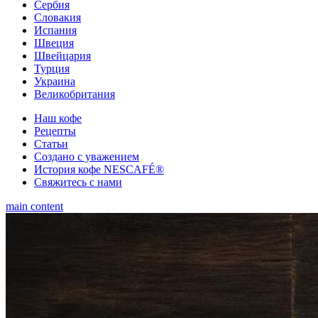
Сербия
Словакия
Испания
Швеция
Швейцария
Турция
Украина
Великобритания
Наш кофе
Рецепты
Cтатьи
Создано с уважением
История кофе NESCAFÉ®
Свяжитесь с нами
main content