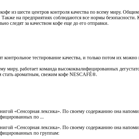
кофе из шести центров контроля качества по всему миру. Общи
 Также на предприятиях соблюдаются все нормы безопасности. К
но следят за качеством кофе еще до его отправки.
ят контрольное тестирование качества, и только потом их можн
у миру, работает команда высококвалифицированных дегустатор
чем стать ароматным, свежим кофе NESCAFÉ®.
книгой «Сенсорная лексика». По своему содержанию она напоми
ифицированных по ...
книгой «Сенсорная лексика». По своему содержанию она напоми
сифицированных по группам: