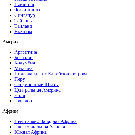
Пакистан
Филиппины
Сингапур
Тайвань
Таиланд
Вьетнам
Америка
Аргентина
Бразилия
Колумбия
Мексика
Нидерландские Карибские острова
Перу
Соединенные Штаты
Центральная Америка
Чили
Эквадор
Африка
Центрально-Западная Африка
Экваториальная Африка
Южная Африка